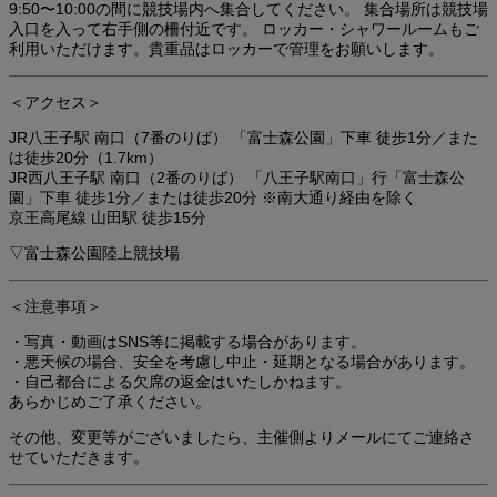
9:50〜10:00の間に競技場内へ集合してください。 集合場所は競技場
入口を入って右手側の柵付近です。 ロッカー・シャワールームもご
利用いただけます。貴重品はロッカーで管理をお願いします。
＜アクセス＞
JR八王子駅 南口（7番のりば） 「富士森公園」下車 徒歩1分／また
は徒歩20分（1.7km）
JR西八王子駅 南口（2番のりば） 「八王子駅南口」行「富士森公
園」下車 徒歩1分／または徒歩20分 ※南大通り経由を除く
京王高尾線 山田駅 徒歩15分
▽富士森公園陸上競技場
＜注意事項＞
・写真・動画はSNS等に掲載する場合があります。
・悪天候の場合、安全を考慮し中止・延期となる場合があります。
・自己都合による欠席の返金はいたしかねます。
あらかじめご了承ください。
その他、変更等がございましたら、主催側よりメールにてご連絡さ
せていただきます。