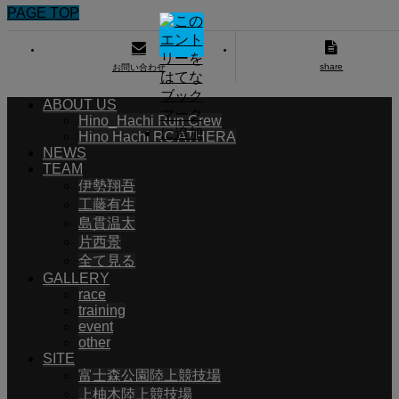
PAGE TOP
share
お問い合わせ
ABOUT US
Hino_Hachi Run Crew
Hino Hachi RC ATHERA
NEWS
TEAM
伊勢翔吾
工藤有生
島貫温太
片西景
全て見る
GALLERY
race
training
event
other
SITE
富士森公園陸上競技場
上柚木陸上競技場