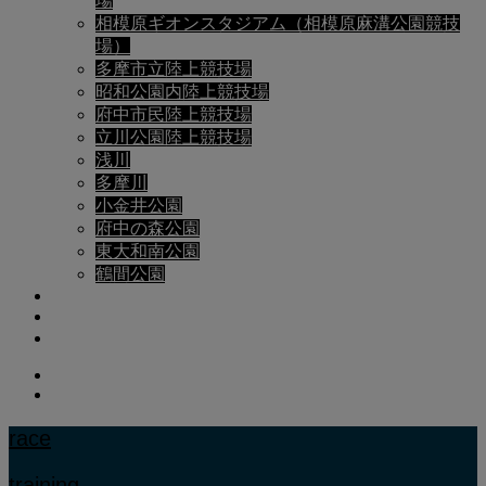
場
相模原ギオンスタジアム（相模原麻溝公園競技
場）
多摩市立陸上競技場
昭和公園内陸上競技場
府中市民陸上競技場
立川公園陸上競技場
浅川
多摩川
小金井公園
府中の森公園
東大和南公園
鶴間公園
BLOG
ジュニア向け練習会 ATHERA
SUPPORT US
Instagram
Contact
race
training