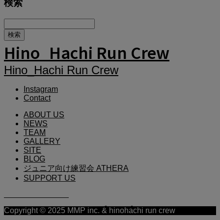
検索
Hino_Hachi Run Crew
Hino_Hachi Run Crew
Instagram
Contact
ABOUT US
NEWS
TEAM
GALLERY
SITE
BLOG
ジュニア向け練習会 ATHERA
SUPPORT US
HinoHachi Run Crew
Copyright © 2025 MMP inc. & hinohachi run crew