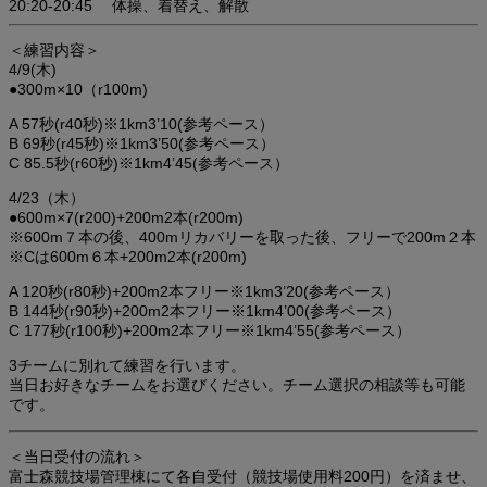
20:20‐20:45 体操、着替え、解散
＜練習内容＞
4/9(木)
●300m×10（r100m)
A 57秒(r40秒)※1km3’10(参考ペース）
B 69秒(r45秒)※1km3’50(参考ペース）
C 85.5秒(r60秒)※1km4’45(参考ペース）
4/23（木）
●600m×7(r200)+200m2本(r200m)
※600m７本の後、400mリカバリーを取った後、フリーで200m２本
※Cは600m６本+200m2本(r200m)
A 120秒(r80秒)+200m2本フリー※1km3’20(参考ペース）
B 144秒(r90秒)+200m2本フリー※1km4’00(参考ペース）
C 177秒(r100秒)+200m2本フリー※1km4’55(参考ペース）
3チームに別れて練習を行います。
当日お好きなチームをお選びください。チーム選択の相談等も可能
です。
＜当日受付の流れ＞
富士森競技場管理棟にて各自受付（競技場使用料200円）を済ませ、