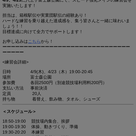
4/9、4/23
に八王子富士森公園にて、スピード強化メインの練習会を
実施いたします！
担当は、箱根駅伝や実業団駅伝の経験あり！
ハードな練習を乗り越えた達成感を、集う皆さんと一緒に味わいま
しょう！！
目標達成に向けて全力でサポートします！
お申し込みは
こちら
から！
ーーーーーーーーーーーーーーーーーーーーーーーーーーーーーー
ーーーーー
<練習会詳細>
日時 4/9(木)、4/23（木）19:00‐20:45
場所 富士森公園
参加費 各回2500円（別途競技場利用料200円）
支払い方法 事前決済
定員 20人
持ち物 着替え、飲み物、タオル、シューズ
＜スケジュール＞
18:50‐19:00 競技場内集合、挨拶
19:00‐19:30 体操、動きづくり、準備
19:30‐20:20 本練習