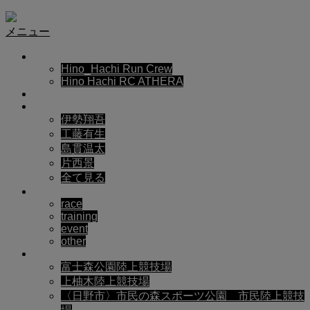
Hino_Hachi Run Crew
メニュー
ABOUT US
Hino_Hachi Run Crew
Hino Hachi RC ATHERA
NEWS
TEAM
伊勢翔吾
工藤有生
島貫温太
片西景
全て見る
GALLERY
race
training
event
other
SITE
富士森公園陸上競技場
上柚木陸上競技場
〈日野市〉市民の森スポーツ公園 市民陸上競技