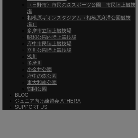
〈日野市〉市民の森スポーツ公園 市民陸上競技
場
相模原ギオンスタジアム（相模原麻溝公園競技
場）
多摩市立陸上競技場
昭和公園内陸上競技場
府中市民陸上競技場
立川公園陸上競技場
浅川
多摩川
小金井公園
府中の森公園
東大和南公園
鶴間公園
BLOG
ジュニア向け練習会 ATHERA
SUPPORT US