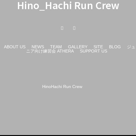
Hino_Hachi Run Crew
ABOUT US
NEWS
TEAM
GALLERY
SITE
BLOG
ジュ
ニア向け練習会 ATHERA
SUPPORT US
HinoHachi Run Crew