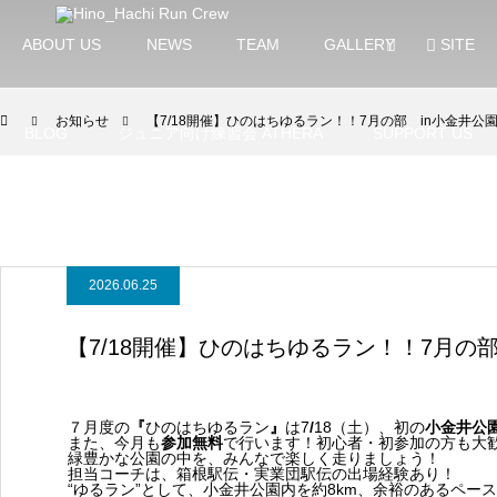
ABOUT US
NEWS
TEAM
GALLERY
SITE
お知らせ
【7/18開催】ひのはちゆるラン！！7月の部 in小金井公
BLOG
ジュニア向け練習会 ATHERA
SUPPORT US
2026.06.25
【7/18開催】ひのはちゆるラン！！7月の
７月度の
『
ひのはちゆるラン
』
は7
/
18（土）、初の
小金井公
また、今月も
参加無料
で行います！初心者・初参加の方も大
緑豊かな公園の中を、みんなで楽しく走りましょう！
担当コーチは、箱根駅伝・実業団駅伝の出場経験あり！
“ゆるラン”として、小金井公園内を約8km、余裕のあるペー