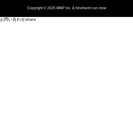
Copyright © 2025 MMP inc. & hinohachi run crew
お問い合わせ
share