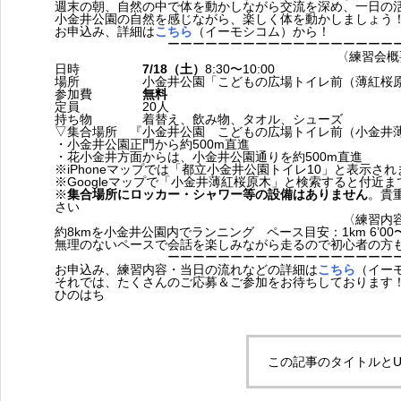
週末の朝、自然の中で体を動かしながら交流を深め、一日の
小金井公園の自然を感じながら、楽しく体を動かしましょう
お申込み、詳細は
こちら
（イーモシコム）から！
ーーーーーーーーーーーーーーーーーー
〈練習会概
日時
7/18（土）
8:30〜10:00
場所 小金井公園「こどもの広場トイレ前（薄紅桜原
参加費
無料
定員 20人
持ち物 着替え、飲み物、タオル、シューズ
▽集合場所 『小金井公園 こどもの広場トイレ前（小金井
・小金井公園正門から約500m直進
・花小金井方面からは、小金井公園通りを約500m直進
※iPhoneマップでは「都立小金井公園トイレ10」と表示され
※Googleマップで「小金井薄紅桜原木」と検索すると付近
※
集合場所にロッカー・シャワー等の設備はありません
。貴
さい
〈練習内
約8kmを小金井公園内でランニング ペース目安：1km 6’00〜7
無理のないペースで会話を楽しみながら走るので初心者の方
ーーーーーーーーーーーーーーーーーー
お申込み、練習内容・当日の流れなどの詳細は
こちら
（イー
それでは、たくさんのご応募＆ご参加をお待ちしております
ひのはち
この記事のタイトルとU